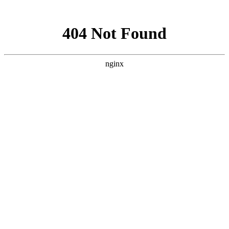
网站地图
全国免费服务热线
400-055-1073
首页
培训课程
培训风采
培训作品
新闻动态
最新优惠
了解我们
联系我们
福州小吃培训
>
培训课程
>
卤味
>